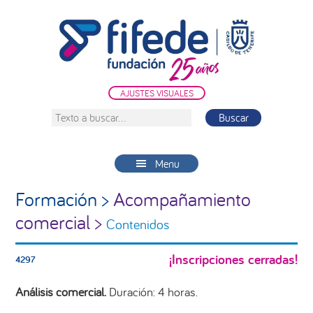
Saltar
Saltar
Saltar
a
al
a
la
contenido
la
navegación
principal
barra
principal
lateral
AJUSTES VISUALES
principal
Texto
a
buscar...
Menu
Formación >
Acompañamiento
comercial >
Contenidos
¡Inscripciones cerradas!
4297
Análisis comercial.
Duración: 4 horas.