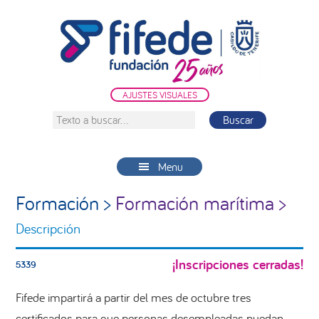
Saltar
Saltar
Saltar
a
al
a
la
contenido
la
navegación
principal
barra
principal
lateral
AJUSTES VISUALES
principal
Texto
a
buscar...
Menu
Formación >
Formación marítima >
Descripción
¡Inscripciones cerradas!
5339
Fifede impartirá a partir del mes de octubre tres
certificados para que personas desempleadas puedan