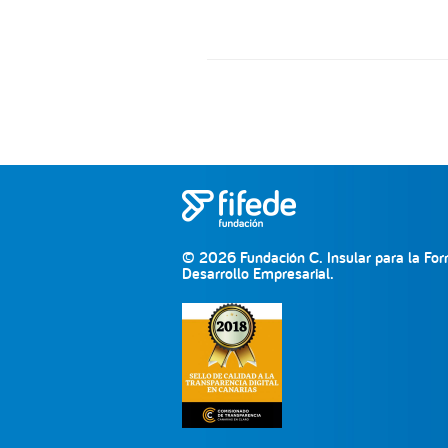
© 2026 Fundación C. Insular para la For
Desarrollo Empresarial.