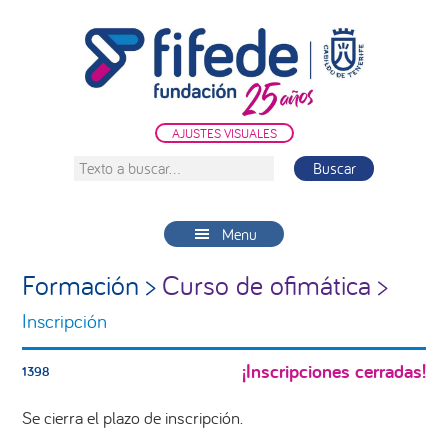
Saltar
Saltar
Saltar
a
al
a
la
contenido
la
navegación
principal
barra
principal
lateral
AJUSTES VISUALES
principal
Texto
a
buscar...
Menu
Formación >
Curso de ofimática >
Inscripción
¡Inscripciones cerradas!
1398
Se cierra el plazo de inscripción.