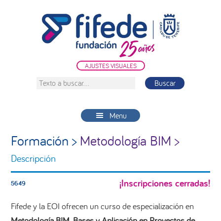
Saltar
Saltar
Saltar
a
al
a
la
contenido
la
navegación
principal
barra
principal
lateral
AJUSTES VISUALES
principal
Texto
a
buscar...
Menu
Formación >
Metodología BIM >
Descripción
¡Inscripciones cerradas!
5649
Fifede y la EOI ofrecen un curso de especialización en
Metodología BIM. Bases y Aplicación en Proyectos de