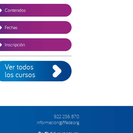
Contenidos
Fechas
Inscripción
Ver todos
los cursos
922 236 870
informacion@fifede.org