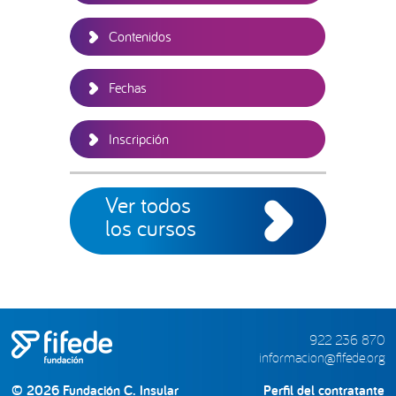
Contenidos
Fechas
Inscripción
Ver todos
los cursos
922 236 870
informacion@fifede.org
© 2026 Fundación C. Insular
Perfil del contratante