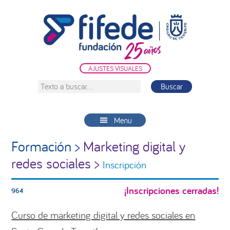
Saltar
Saltar
Saltar
a
al
a
la
contenido
la
navegación
principal
barra
principal
lateral
AJUSTES VISUALES
principal
Texto
a
buscar...
Menu
Formación >
Marketing digital y
redes sociales >
Inscripción
¡Inscripciones cerradas!
964
Curso de marketing digital y redes sociales en