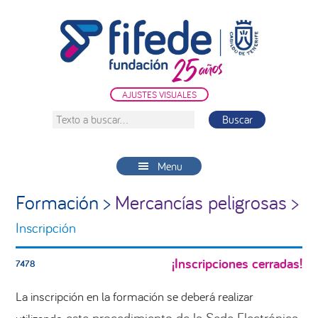
Saltar
Saltar
Saltar
a
al
a
la
contenido
la
navegación
principal
barra
principal
lateral
AJUSTES VISUALES
principal
Texto
a
buscar...
Menu
Formación >
Mercancías peligrosas >
Inscripción
¡Inscripciones cerradas!
7478
La inscripción en la formación se deberá realizar
este procedimiento de la Sede Electrónica