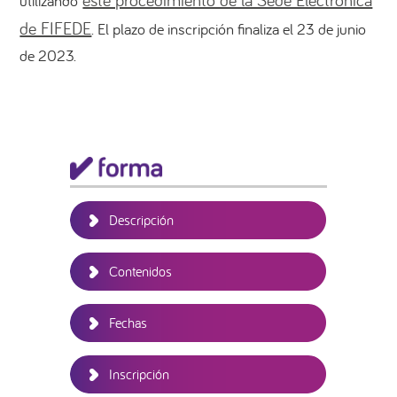
utilizando
de FIFEDE
. El plazo de inscripción finaliza el 23 de junio
de 2023.
Barra
lateral
principal
Descripción
Contenidos
Fechas
Inscripción