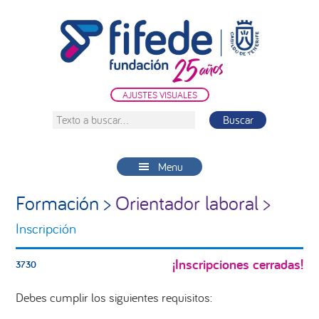
Saltar
Saltar
Saltar
a
al
a
la
contenido
la
navegación
principal
barra
principal
lateral
AJUSTES VISUALES
principal
Texto
a
buscar...
Menu
Formación >
Orientador laboral >
Inscripción
¡Inscripciones cerradas!
3730
Debes cumplir los siguientes requisitos: