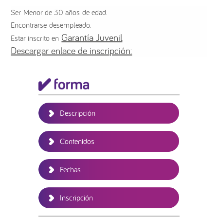
Ser Menor de 30 años de edad.
Encontrarse desempleado.
Garantía Juvenil
Estar inscrito en
.
Descargar enlace de inscripción:
Barra
lateral
principal
Descripción
Contenidos
Fechas
Inscripción