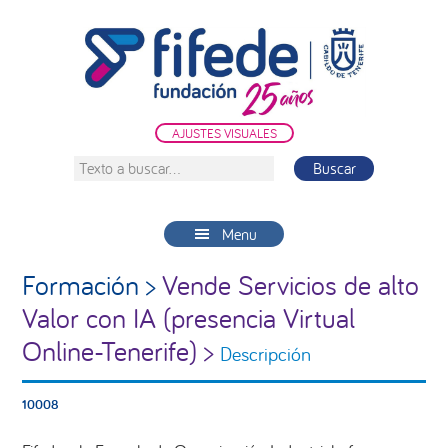
Saltar
Saltar
Saltar
a
al
a
la
contenido
la
navegación
principal
barra
principal
lateral
AJUSTES VISUALES
principal
Texto
a
buscar...
Menu
Formación >
Vende Servicios de alto
Valor con IA (presencia Virtual
Online-Tenerife) >
Descripción
10008