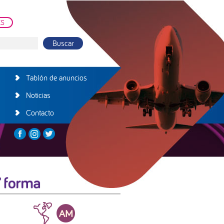
ES
Tablón de anuncios
Noticias
Contacto
arra
teral
incipal