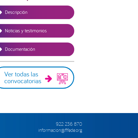
Descripción
Noticias y testimonios
Documentación
Ver todas las
convocatorias
922 236 870
informacion@fifede.org