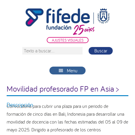
Saltar
Saltar
Saltar
a
al
a
la
contenido
la
navegación
principal
barra
principal
lateral
AJUSTES VISUALES
principal
Texto
a
buscar...
Menu
Movilidad profesorado FP en Asia >
Descripción
Convocatoria para cubrir una plaza para un periodo de
formación de cinco días en Bali, Indonesia para desarrollar una
movilidad de docencia con las fechas estimadas del 05 al 09 de
mayo 2025. Dirigido a profesorado de los centros