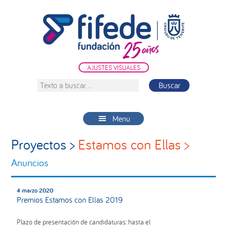
Saltar
Saltar
Saltar
a
al
a
la
contenido
la
navegación
principal
barra
principal
lateral
AJUSTES VISUALES
principal
Texto
a
buscar...
Menu
Proyectos >
Estamos con Ellas >
Anuncios
4 marzo 2020
Premios Estamos con Ellas 2019
Plazo de presentación de candidaturas: hasta el