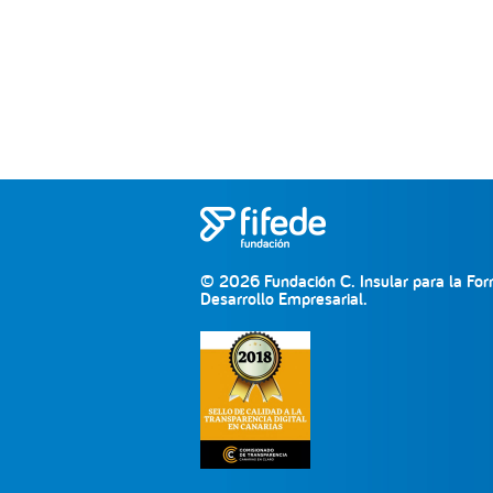
© 2026 Fundación C. Insular para la For
Desarrollo Empresarial.