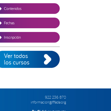
Contenidos
Fechas
Inscripción
Ver todos
los cursos
922 236 870
informacion@fifede.org