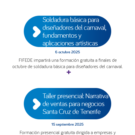
Soldadura básica para 
diseñadores del carnaval, 
fundamentos y 
aplicaciones artísticas
6 octubre 2025
FIFEDE impartirá una formación gratuita a finales de
octubre de soldadura básica para diseñadores del carnaval.
Taller presencial: Narrativa 
de ventas para negocios 
Santa Cruz de Tenerife
15 septiembre 2025
Formación presencial gratuita dirigida a empresas y