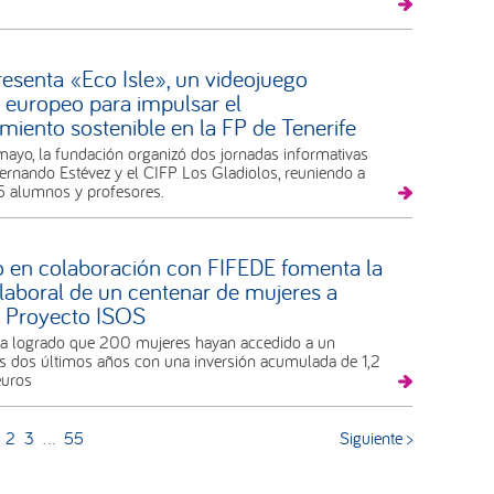
esenta «Eco Isle», un videojuego
 europeo para impulsar el
iento sostenible en la FP de Tenerife
mayo, la fundación organizó dos jornadas informativas
ernando Estévez y el CIFP Los Gladiolos, reuniendo a
35 alumnos y profesores.
o en colaboración con FIFEDE fomenta la
 laboral de un centenar de mujeres a
l Proyecto ISOS
a ha logrado que 200 mujeres hayan accedido a un
s dos últimos años con una inversión acumulada de 1,2
euros
2
3
…
55
Siguiente >