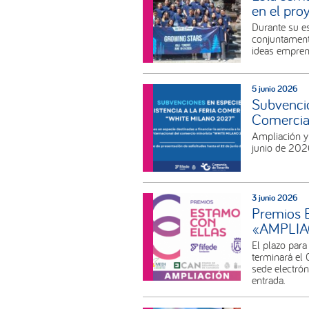
en el pr
Durante su es
conjuntamente
ideas empre
5 junio 2026
Subvencio
Comerci
Ampliación y 
junio de 202
3 junio 2026
Premios E
«AMPLIA
El plazo para
terminará el 
sede electrón
entrada.