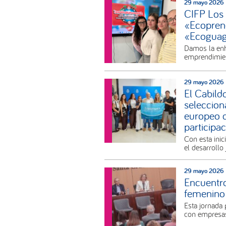
29 mayo 2026
CIFP Los 
«Ecopren
«Ecogua
Damos la enho
emprendimien
29 mayo 2026
El Cabild
seleccion
europeo qu
participa
Con esta inic
el desarrollo 
29 mayo 2026
Encuentro
femenino 
Esta jornada 
con empresas