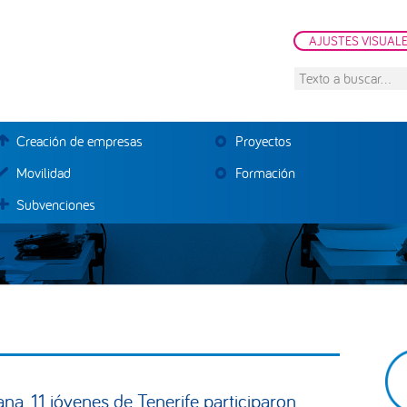
AJUSTES VISUAL
Texto
a
buscar...
Creación de empresas
Proyectos
Movilidad
Formación
Subvenciones
B
la
na, 11 jóvenes de Tenerife participaron