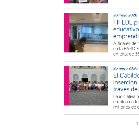
28 mayo 2026
FIFEDE pr
educativo
emprendim
A finales de 
en la EASD F
un total de 
26 mayo 2026
El Cabild
inserción
través de
La iniciativ
empleo en lo
millones de 
1