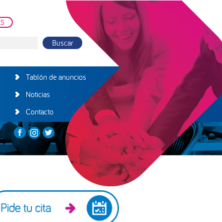
ES
Tablón de anuncios
Noticias
Contacto
arra
teral