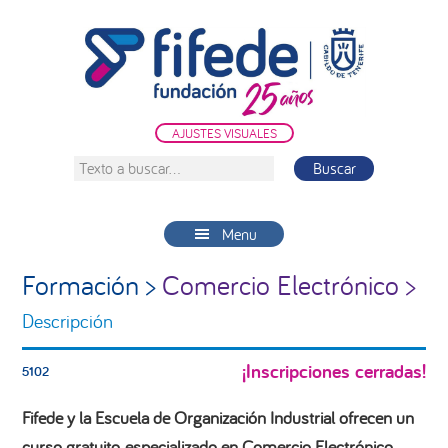
Saltar
Saltar
Saltar
a
al
a
la
contenido
la
navegación
principal
barra
principal
lateral
AJUSTES VISUALES
principal
Texto
a
buscar...
Menu
Formación >
Comercio Electrónico >
Descripción
¡Inscripciones cerradas!
5102
Fifede y la Escuela de Organización Industrial ofrecen un
curso gratuito especializado en Comercio Electrónico