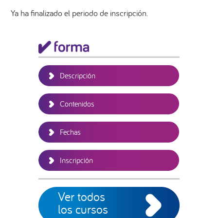
Ya ha finalizado el periodo de inscripción.
Barra
lateral
principal
Descripción
Contenidos
Fechas
Inscripción
Ver todos
los cursos