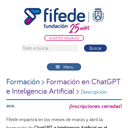
Saltar
Saltar
Saltar
a
al
a
la
contenido
la
navegación
principal
barra
principal
lateral
AJUSTES VISUALES
principal
Texto
a
buscar...
Menu
Formación >
Formación en ChatGPT
e Inteligencia Artificial >
Descripción
¡Inscripciones cerradas!
9616
Fifede impartirá en los meses de marzo y abril la
formación de
ChatGPT e
Inteligencia Artificial en el