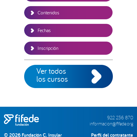
Contenidos
Fechas
Inscripción
Ver todos
los cursos
922 236 870
informacion@fifede.org
© 2026 Fundación C. Insular
Perfil del contratante