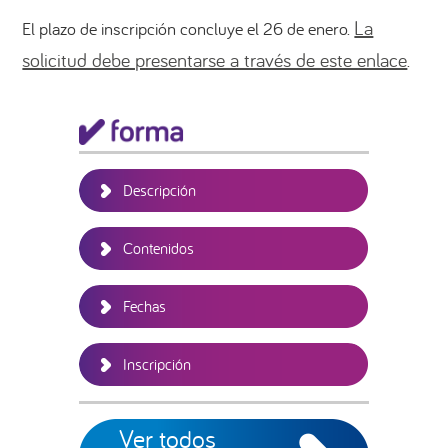
La
El plazo de inscripción concluye el 26 de enero.
solicitud debe presentarse a través de este enlace
.
Barra
lateral
principal
Descripción
Contenidos
Fechas
Inscripción
Ver todos