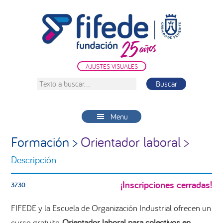
Saltar
Saltar
Saltar
a
al
a
la
contenido
la
navegación
principal
barra
principal
lateral
AJUSTES VISUALES
principal
Texto
a
buscar...
Menu
Formación >
Orientador laboral >
Descripción
¡Inscripciones cerradas!
3730
FIFEDE y la Escuela de Organización Industrial ofrecen un
curso gratuito
Orientador laboral para colectivos en