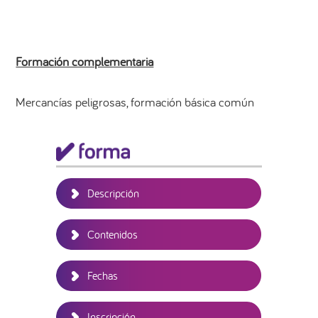
Formación complementaria
Mercancías peligrosas, formación básica común
Barra
lateral
principal
Descripción
Contenidos
Fechas
Inscripción