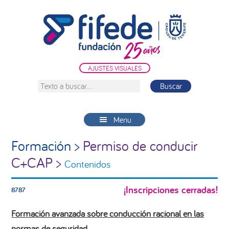
Saltar
Saltar
Saltar
a
al
a
la
contenido
la
navegación
principal
barra
principal
lateral
AJUSTES VISUALES
principal
Texto
a
buscar...
Menu
Formación >
Permiso de conducir
C+CAP >
Contenidos
¡Inscripciones cerradas!
8787
Formación avanzada sobre conducción racional en las
normas de seguridad