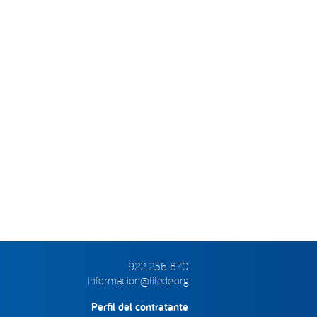
922 236 870
informacion@fifede.org
Perfil del contratante