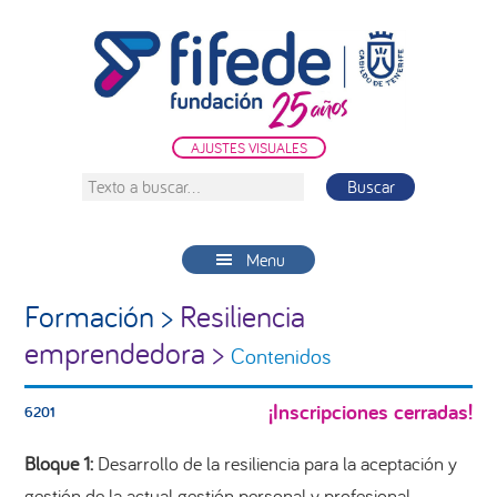
Saltar
Saltar
Saltar
a
al
a
la
contenido
la
navegación
principal
barra
principal
lateral
AJUSTES VISUALES
principal
Texto
a
buscar...
Menu
Formación >
Resiliencia
emprendedora >
Contenidos
¡Inscripciones cerradas!
6201
Bloque 1:
Desarrollo de la resiliencia para la aceptación y
gestión de la actual gestión personal y profesional.