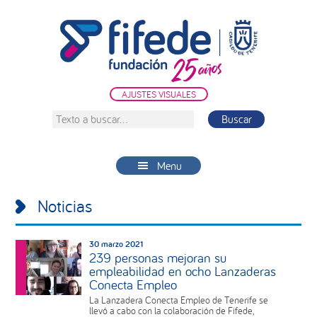
Saltar
Saltar
Saltar
a
al
a
la
contenido
la
navegación
principal
barra
principal
lateral
AJUSTES VISUALES
principal
Texto
a
buscar...
Menu
Noticias
30 marzo 2021
239 personas mejoran su
empleabilidad en ocho Lanzaderas
Conecta Empleo
La Lanzadera Conecta Empleo de Tenerife se
llevó a cabo con la colaboración de Fifede,