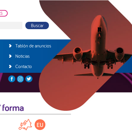
ES
Tablón de anuncios
Noticias
Contacto
arra
teral
incipal