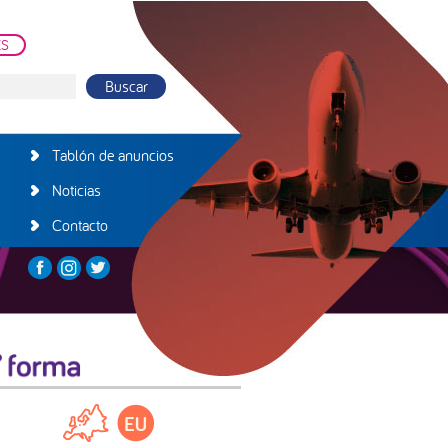
ES
Tablón de anuncios
Noticias
Contacto
arra
teral
incipal