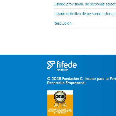
Listado provisional de personas selec
Listado definitivo de personas selecci
Resolución
© 2026 Fundación C. Insular para la For
Desarrollo Empresarial.