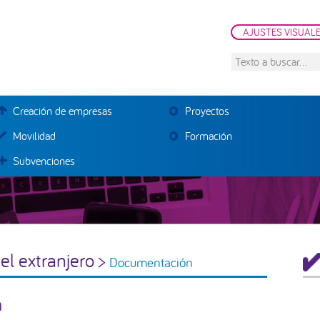
AJUSTES VISUAL
Texto
a
buscar...
Creación de empresas
Proyectos
Movilidad
Formación
Subvenciones
B
el extranjero >
Documentación
la
a
pr