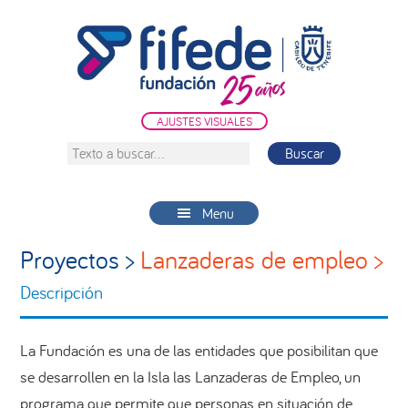
Saltar
Saltar
Saltar
a
al
a
la
contenido
la
navegación
principal
barra
principal
lateral
AJUSTES VISUALES
principal
Texto
a
buscar...
Menu
Proyectos >
Lanzaderas de empleo >
Descripción
La Fundación es una de las entidades que posibilitan que
se desarrollen en la Isla las Lanzaderas de Empleo, un
programa que permite que personas en situación de