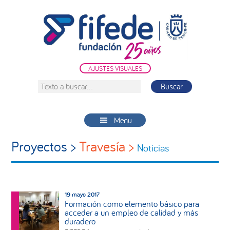
Saltar
Saltar
Saltar
a
al
a
la
contenido
la
navegación
principal
barra
principal
lateral
AJUSTES VISUALES
principal
Texto
a
buscar...
Menu
Proyectos >
Travesía >
Noticias
19 mayo 2017
Formación como elemento básico para
acceder a un empleo de calidad y más
duradero