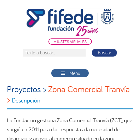
Saltar
Saltar
Saltar
a
al
a
la
contenido
la
navegación
principal
barra
principal
lateral
AJUSTES VISUALES
principal
Texto
a
buscar...
Menu
Proyectos >
Zona Comercial Tranvía
>
Descripción
La Fundación gestiona Zona Comercial Tranvía (ZCT), que
surgió en 2011 para dar respuesta a la necesidad de
dinamizar y apoyar al comercio situado en la zona