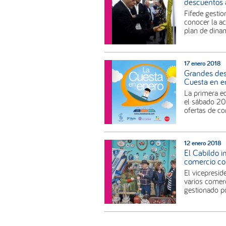
descuentos a
Fifede gestio
conocer la ac
plan de dinam
17 enero 2018
Grandes desc
Cuesta en e
La primera edi
el sábado 20 
ofertas de c
12 enero 2018
El Cabildo 
comercio co
El vicepresid
varios comerc
gestionado po