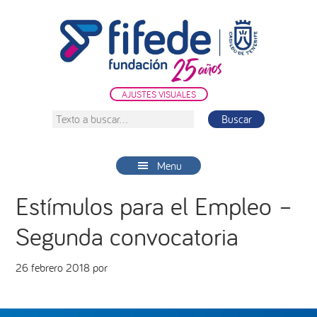
Saltar
Saltar
Saltar
a
al
a
la
contenido
la
navegación
principal
barra
principal
lateral
AJUSTES VISUALES
principal
Texto
a
buscar...
Menu
Estímulos para el Empleo –
Segunda convocatoria
26 febrero 2018
por
Barra