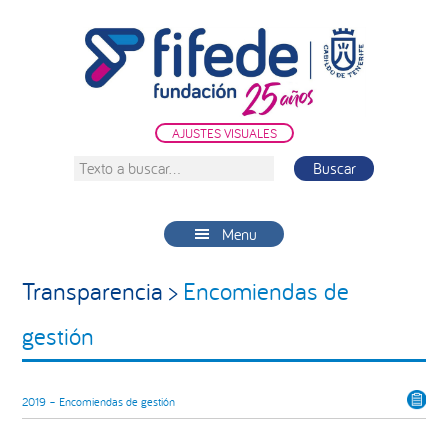
Saltar
Saltar
Saltar
a
al
a
la
contenido
la
navegación
principal
barra
principal
lateral
AJUSTES VISUALES
principal
Texto
a
buscar...
Menu
Transparencia >
Encomiendas de
gestión
2019 – Encomiendas de gestión