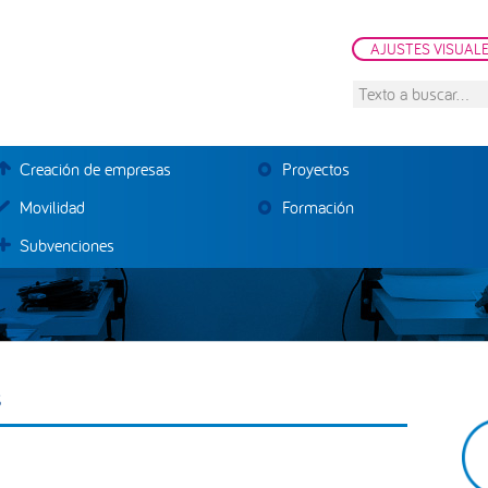
AJUSTES VISUAL
Texto
a
buscar...
Creación de empresas
Proyectos
Movilidad
Formación
Subvenciones
s
B
la