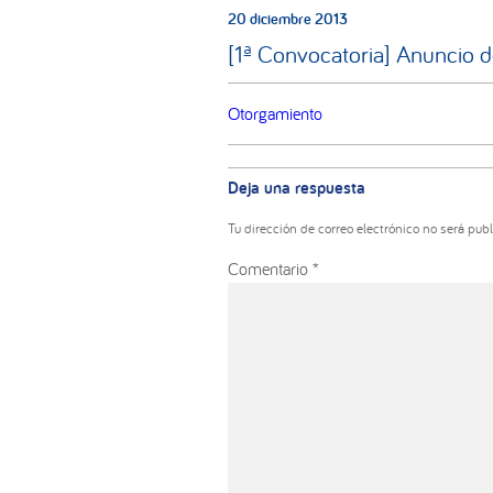
20 diciembre 2013
[1ª Convocatoria] Anuncio 
Otorgamiento
Interacciones
con
Deja una respuesta
los
lectores
Tu dirección de correo electrónico no será publ
Comentario
*