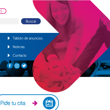
ES
Tablón de anuncios
Noticias
Contacto
arra
teral