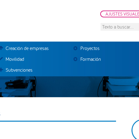
AJUSTES VISUAL
Texto
a
buscar...
Creación de empresas
Proyectos
Movilidad
Formación
Subvenciones
s
B
la