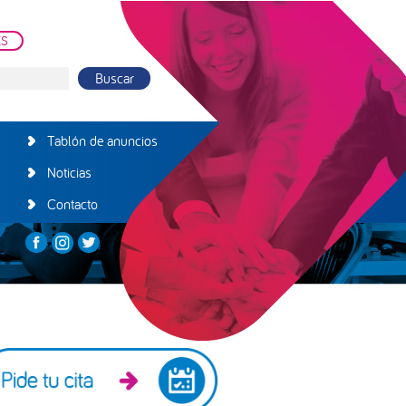
ES
Tablón de anuncios
Noticias
Contacto
arra
teral