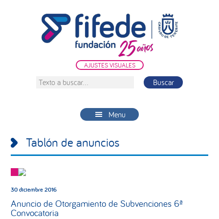
Saltar
Saltar
Saltar
a
al
a
la
contenido
la
navegación
principal
barra
principal
lateral
AJUSTES VISUALES
principal
Texto
a
buscar...
Menu
Tablón de anuncios
30 diciembre 2016
Anuncio de Otorgamiento de Subvenciones 6ª
Convocatoria