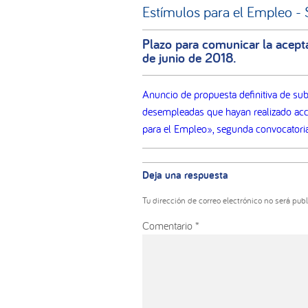
Estímulos para el Empleo - 
Plazo para comunicar la acepta
de junio de 2018.
Anuncio de propuesta definitiva de sub
desempleadas que hayan realizado acci
para el Empleo», segunda convocatoria
Interacciones
con
Deja una respuesta
los
lectores
Tu dirección de correo electrónico no será publ
Comentario
*