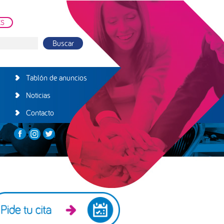
ES
Tablón de anuncios
Noticias
Contacto
arra
teral