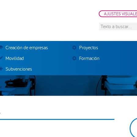
AJUSTES VISUAL
Texto
a
buscar...
Creación de empresas
Proyectos
Movilidad
Formación
Subvenciones
s
B
la