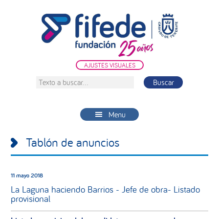
Saltar
Saltar
Saltar
a
al
a
la
contenido
la
navegación
principal
barra
principal
lateral
AJUSTES VISUALES
principal
Texto
a
buscar...
Menu
Tablón de anuncios
11 mayo 2018
La Laguna haciendo Barrios - Jefe de obra- Listado
provisional