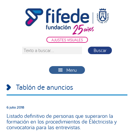
Saltar
Saltar
Saltar
a
al
a
la
contenido
la
navegación
principal
barra
principal
lateral
AJUSTES VISUALES
principal
Texto
a
buscar...
Menu
Tablón de anuncios
6 julio 2018
Listado definitivo de personas que superaron la
formación en los procedimientos de Eléctricista y
convocatoria para las entrevistas.