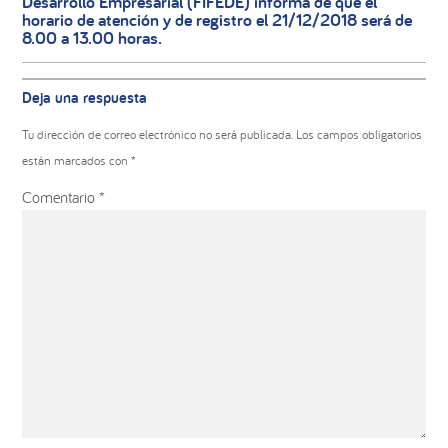
Desarrollo Empresarial (FIFEDE) informa de que el
horario de atención y de registro el 21/12/2018 será de
8.00 a 13.00 horas.
Interacciones
Deja una respuesta
con
los
Tu dirección de correo electrónico no será publicada.
Los campos obligatorios
lectores
están marcados con
*
Comentario
*