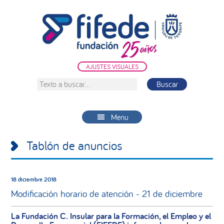
Saltar
Saltar
Saltar
a
al
a
la
contenido
la
navegación
principal
barra
principal
lateral
AJUSTES VISUALES
principal
Texto
a
buscar...
Menu
Tablón de anuncios
18 diciembre 2018
Modificación horario de atención - 21 de diciembre
La Fundación C. Insular para la Formación, el Empleo y el