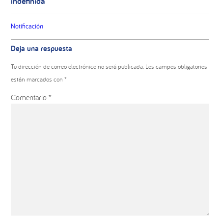
indefinida
Notificación
Interacciones
Deja una respuesta
con
los
Tu dirección de correo electrónico no será publicada.
Los campos obligatorios
lectores
están marcados con
*
Comentario
*