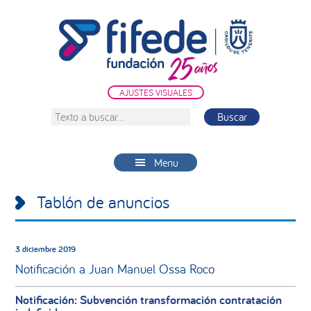
Saltar
Saltar
Saltar
a
al
a
la
contenido
la
navegación
principal
barra
principal
lateral
AJUSTES VISUALES
principal
Texto
a
buscar...
Menu
Tablón de anuncios
3 diciembre 2019
Notificación a Juan Manuel Ossa Roco
Notificación: Subvención transformación contratación