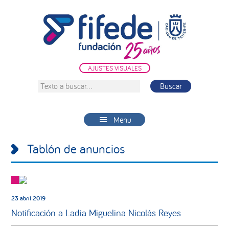
Saltar
Saltar
Saltar
a
al
a
la
contenido
la
navegación
principal
barra
principal
lateral
AJUSTES VISUALES
principal
Texto
a
buscar...
Menu
Tablón de anuncios
23 abril 2019
Notificación a Ladia Miguelina Nicolás Reyes