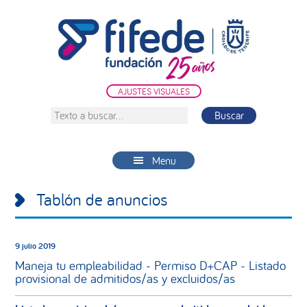
Saltar
Saltar
Saltar
a
al
a
la
contenido
la
navegación
principal
barra
principal
lateral
AJUSTES VISUALES
principal
Texto
a
buscar...
Menu
Tablón de anuncios
9 julio 2019
Maneja tu empleabilidad - Permiso D+CAP - Listado
provisional de admitidos/as y excluidos/as