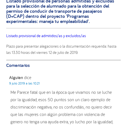
Listado provisional de personas admitidas y excluidas
para la selección de alumnado para la obtención del
permiso de conducir de transporte de pasajeros
(D+CAP) dentro del proyecto 'Programas
experimentales: maneja tu empleabilidad'.
Listado provisional de admitidos/as y excluidos/as
Plazo para presentar alegaciones o la documentación requerida: hasta
las 13.30 horas del viernes 12 de julio de 2019.
Interacciones
Comentarios
con
los
Alguien
dice
lectores
9 julio 2019 a las 10:21
Me Parece fatal que en la época que vivamos no se luche
por la igualdad, esos 50 puntos son un claro ejemplo de
discriminación negativa, no os confundáis, no quiero decir
que las mujeres con algún problema con violencia de
genero no tenga una ayuda extra, yo lucho por la igualdad,