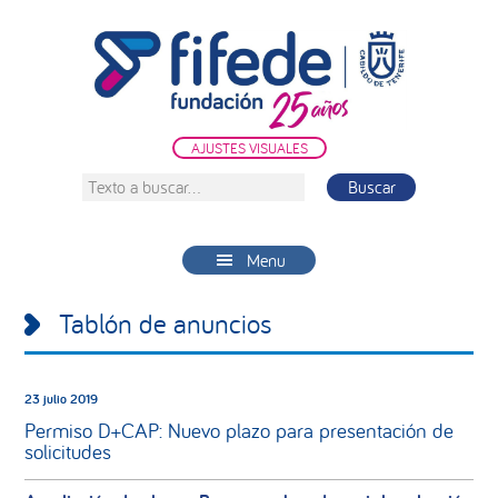
Saltar
Saltar
Saltar
a
al
a
la
contenido
la
navegación
principal
barra
principal
lateral
AJUSTES VISUALES
principal
Texto
a
buscar...
Menu
Tablón de anuncios
23 julio 2019
Permiso D+CAP: Nuevo plazo para presentación de
solicitudes