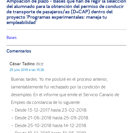
Ampliación de plazo - Bases que han de regir la selección
del alumnado para la obtención del permiso de conducir
de transporte de pasajeros/as (D+CAP) dentro del
proyecto 'Programas experimentales: maneja tu
empleabilidad'
Bases
Interacciones
Comentarios
con
los
César Tadino
dice
lectores
25 julio 2019 a las 15:26
Buenas tardes. Yo me postulé en el proceso anterior,
lamentablemente fui rechazado por la condición de
desempleo. En el informe que emite el Servicio Canario de
Empleo da constancia de lo siguiente:
– Desde 13-12-2017 hasta 23-02-2018.
– Desde 21-06-2018 hasta 25-09-2018.
– Desde 25-10-2018 hasta 14-12-2018.