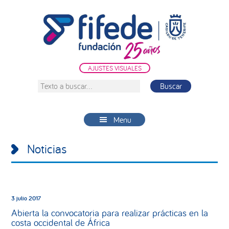
Saltar
Saltar
Saltar
a
al
a
la
contenido
la
navegación
principal
barra
principal
lateral
AJUSTES VISUALES
principal
Texto
a
buscar...
Menu
Noticias
3 julio 2017
Abierta la convocatoria para realizar prácticas en la
costa occidental de África