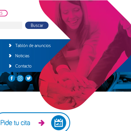
ES
Tablón de anuncios
Noticias
Contacto
arra
teral