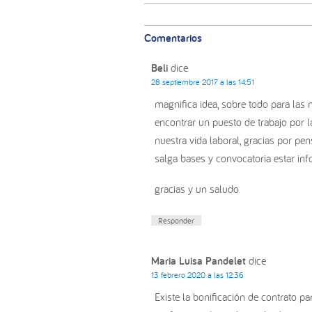
Interacciones
con
Comentarios
los
lectores
Beli
dice
28 septiembre 2017 a las 14:51
magnifica idea, sobre todo para la
encontrar un puesto de trabajo por l
nuestra vida laboral, gracias por pe
salga bases y convocatoria estar in
gracias y un saludo
Responder
Maria Luisa Pandelet
dice
13 febrero 2020 a las 12:36
Existe la bonificación de contrato 