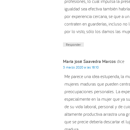
profesiones, lo cual impulsa la pre
igualdad sea efectiva también habrí
por experiencia cercana, se que a un
contraten en guarderías, incluso no 
por lo visto, sólo los damos las muj
Responder
María josé Saavedra Marcos
dice
3 marzo 2020 a las 18:10
Me parece una idea estupenda, la mu
mujeres maduras que pueden centrar
preocupaciones personales. La expe
especialmente en la mujer que ya su
de su vida laboral, personal y de cu
altamente productiva arrastra una 
que se precie debería descartar el l
madura.