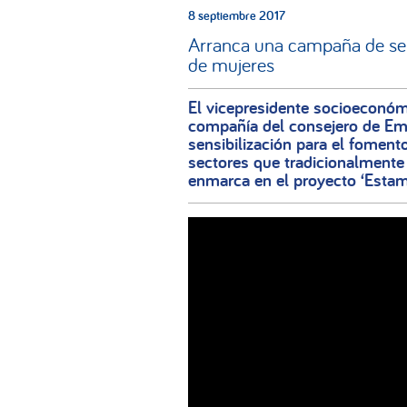
8 septiembre 2017
Arranca una campaña de sens
de mujeres
El vicepresidente socioeconóm
compañía del consejero de E
sensibilización para el foment
sectores que tradicionalment
enmarca en el proyecto ‘Estam