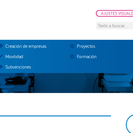
AJUSTES VISUAL
Texto
a
buscar...
Creación de empresas
Proyectos
Movilidad
Formación
Subvenciones
B
la