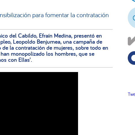
pr
ibilización para fomentar la contratación
ico del Cabildo, Efraín Medina, presentó en
mpleo, Leopoldo Benjumea, una campaña de
o de la contratación de mujeres, sobre todo en
e han monopolizado los hombres, que se
os con Ellas’.
Twe