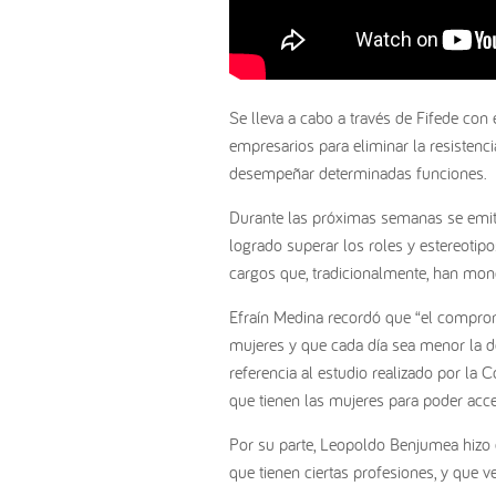
Se lleva a cabo a través de Fifede con 
empresarios para eliminar la resistenci
desempeñar determinadas funciones.
Durante las próximas semanas se emitir
logrado superar los roles y estereotip
cargos que, tradicionalmente, han mo
Efraín Medina recordó que “el compromi
mujeres y que cada día sea menor la d
referencia al estudio realizado por la C
que tienen las mujeres para poder acce
Por su parte, Leopoldo Benjumea hizo e
que tienen ciertas profesiones, y que