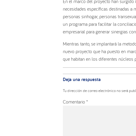
En el marco del proyecto han surgido i
necesidades específicas destinadas a 
personas sinhogar, personas transexua
un programa para facilitar la conciliac
empresarial para generar sinergias con 
Mientras tanto, se implantará la metod
nuevo proyecto que ha puesto en march
que habitan en los diferentes núcleos
Interacciones
con
Deja una respuesta
los
lectores
Tu dirección de correo electrónico no será publ
Comentario
*