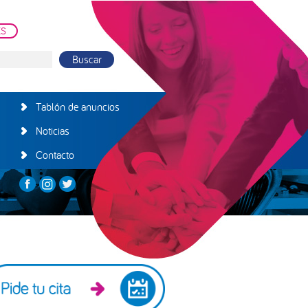
ES
Tablón de anuncios
Noticias
Contacto
arra
teral