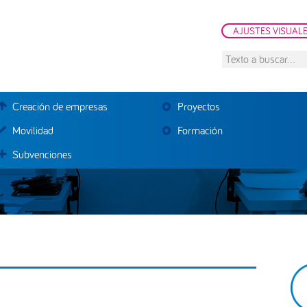
AJUSTES VISUAL
Texto
a
buscar...
Creación de empresas
Proyectos
Movilidad
Formación
Subvenciones
B
la