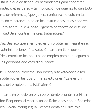
ta Isla que no tienen las herramientas para encontrar
gradeció el esfuerzo y la implicación de quienes lo dan todo
ama de referencia, “que genera confianza, no solo en las
les da esperanza- sino en las instituciones, pues cada vez
Pero sobre –dijo Alonso- “genera confianza en el tejido
unidad de encontrar mejores trabajadores”.
Díaz, destacó que el empleo es un problema integral en el
 administraciones. “La solución también tiene que ser
e “descentralizar las políticas de empleo para que lleguen a
 las personas con más dificultades”.
l de Fundación Proyecto Don Bosco, hizo referencia a los
 obtenido en las dos primeras ediciones. “Este es un
cia del empleo en la Isla”, afirmó.
ón también estuvieron el vicepresidente económico, Efraín
ldo Benjumea; el vicerrector de Relaciones con la Sociedad
sco García Rodríguez; la vicepresidenta de Cruz Roja