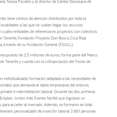
ría Teresa Pociello y el director de Cáritas Diocesana de
tes tiene centros de atención distribuidos por toda la
 localidades a las que no suelen llegar los recursos
 cuatro entidades de referencia en proyectos con colectivos
a de Tenerife, Fundación Proyecto Don Bosco, Cruz Roja
a, a través de su Fundación General (FGULL).
resupuesto de 2,5 millones de euros, forma parte del Marco
 de Tenerife y cuenta con la cofinanciación del Fondo de
ión individualizada, formación adaptada a las necesidades de
esionales que demanda el tejido empresarial del entorno,
r privado e intermediación laboral. Durante las dos primeras
 Empleo: Juntos más Fuertes facilitó que lograsen un
s para acceder al mercado. Además, se formaron en total
tinerario personalizado de inserción laboral 2.661 personas.