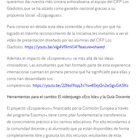
queremos dar nuestra más sincera enhorabuena al equipo del CIFP Los
Gladiolos, que se ha alzado como ganador nacional gracias a su
propuesta social: «Ecoguaguas».
Para conocer en detalle esta idea sostenible y descubrir por qué ha
logrado el máximo reconocimiento de la iniciativa, les invitamos a ver el
vídeo de presentación diseñado por las alumnas del CIFP Los
Gladiolos:
https://youtu.be/xIg4VfXmVJ4?feature=shared
Además, el impacto de «Ecopreneurs» va más allá de las ideas
innovadoras. Las estudiantes que han formado parte de esta experiencia
internacional cuentan en primera persona qué ha significado para ellas y
cómo han desarrollado sus
competencias:
https://youtu.be/22NoI1hqq3s?is=4EkyQn2wSguGASKs
Herramientas para el cambio: El videojuego «Eco Isle» y la Guía Docente
El proyecto «Ecopreneurs», financiado por la Comisión Europea a través
del programa Erasmus+, tiene como pilar fundamental la transferencia
de conocimiento práctico a los centros educativos. Por ello, recordamos a
la comunidad docente y al alumnado que ya están disponibles de forma
completamente libre y gratuita los dos recursos resultantes de esta