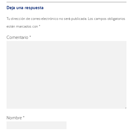
Interacciones
Deja una respuesta
con
los
Tu dirección de correo electrónico no será publicada.
Los campos obligatorios
lectores
están marcados con
*
Comentario
*
Nombre
*