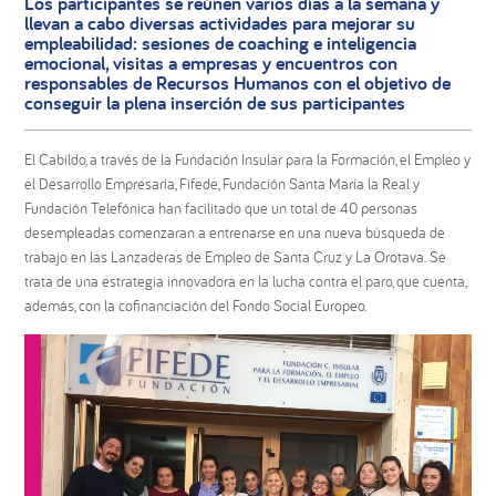
Los participantes se reúnen varios días a la semana y
llevan a cabo diversas actividades para mejorar su
empleabilidad: sesiones de coaching e inteligencia
emocional, visitas a empresas y encuentros con
responsables de Recursos Humanos con el objetivo de
conseguir la plena inserción de sus participantes
El Cabildo, a través de la Fundación Insular para la Formación, el Empleo y
el Desarrollo Empresaria, Fifede, Fundación Santa María la Real y
Fundación Telefónica han facilitado que un total de 40 personas
desempleadas comenzaran a entrenarse en una nueva búsqueda de
trabajo en las Lanzaderas de Empleo de Santa Cruz y La Orotava. Se
trata de una estrategia innovadora en la lucha contra el paro, que cuenta,
además, con la cofinanciación del Fondo Social Europeo.