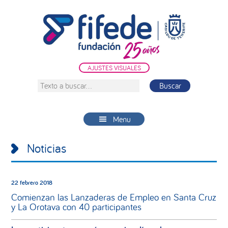
Saltar
Saltar
Saltar
a
al
a
la
contenido
la
navegación
principal
barra
principal
lateral
AJUSTES VISUALES
principal
Texto
a
buscar...
Menu
Noticias
22 febrero 2018
Comienzan las Lanzaderas de Empleo en Santa Cruz
y La Orotava con 40 participantes